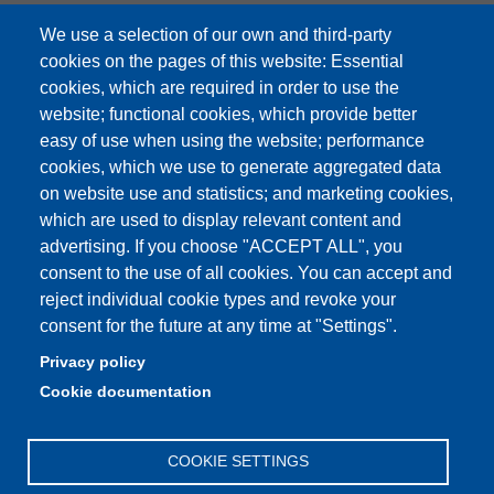
Online teaching mode
We use a selection of our own and third-party
Unimore Webmail
cookies on the pages of this website: Essential
cookies, which are required in order to use the
Unimore classrooms
website; functional cookies, which provide better
How to find us
easy of use when using the website; performance
cookies, which we use to generate aggregated data
FAQ
on website use and statistics; and marketing cookies,
which are used to display relevant content and
advertising. If you choose "ACCEPT ALL", you
consent to the use of all cookies. You can accept and
Partita IVA: 00427620364
reject individual cookie types and revoke your
Dipartimento di Comunicazione ed Economia
consent for the future at any time at "Settings".
Sede: Viale A. Allegri 9 - 42121 Reggio Emilia
Privacy policy
PEC: dce@pec.unimore.it
Cookie documentation
Telefono: 0522 523000
COOKIE SETTINGS