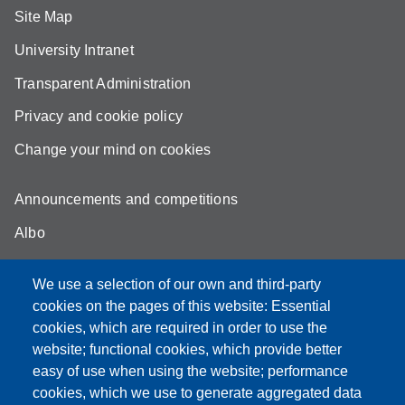
Site Map
University Intranet
Transparent Administration
Privacy and cookie policy
Change your mind on cookies
Announcements and competitions
Albo
Online teaching mode
We use a selection of our own and third-party
Unimore Webmail
cookies on the pages of this website: Essential
cookies, which are required in order to use the
Unimore classrooms
website; functional cookies, which provide better
How to find us
easy of use when using the website; performance
cookies, which we use to generate aggregated data
FAQ