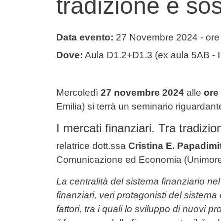
tradizione e sos
Data evento:
27 Novembre 2024
- ore
Dove:
Aula D1.2+D1.3 (ex aula 5AB - I 
Testo evento
Mercoledì
27 novembre 2024
alle
ore
Emilia) si terrà un seminario riguardant
I mercati finanziari. Tra tradizio
relatrice dott.ssa
Cristina E. Papadimi
Comunicazione ed Economia (Unimor
La centralità del sistema finanziario 
finanziari, veri protagonisti del siste
fattori, tra i quali lo sviluppo di nuovi 