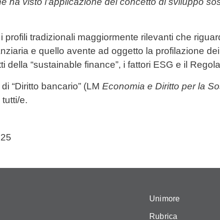
 ha visto l’applicazione del concetto di sviluppo soste
i profili tradizionali maggiormente rilevanti che rigua
nanziaria e quello avente ad oggetto la profilazione dei c
tti della “sustainable finance”, i fattori ESG e il Re
 di “Diritto bancario” (LM
Economia e Diritto per la So
utti/e.
025
Unimore
Rubrica