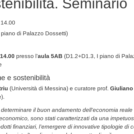
tenibilità. Seminario
 14.00
piano di Palazzo Dossetti)
 14.00
presso l’
aula 5AB
(D1.2+D1.3, I piano di Palaz
e
ne e sostenibilità
triu
(Università di Messina) e curatore prof.
Giulian
e).
nel determinare il buon andamento dell’economia reale
ma economico, sono stati caratterizzati da una impetu
prodotti finanziari, l’emergere di innovative tipologie di