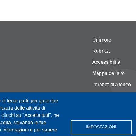
Unimore
Rubrica
Accessibilità
Mappa del sito
Intranet di Ateneo
Amministrazione Tr
 di terze parti, per garantire
Privacy e cookie po
icacia delle attività di
licchi su "Accetta tutti", ne
Cambia idea sui co
scelta, salvando le tue
IMPOSTAZIONI
i informazioni e per sapere