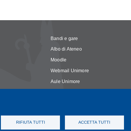
Bandi e gare
Albo di Ateneo
Moodle
Webmail Unimore
Aule Unimore
asparente
Dove siamo
licy
FAQ
okie
RIFIUTA TUTTI
ACCETTA TUTTI