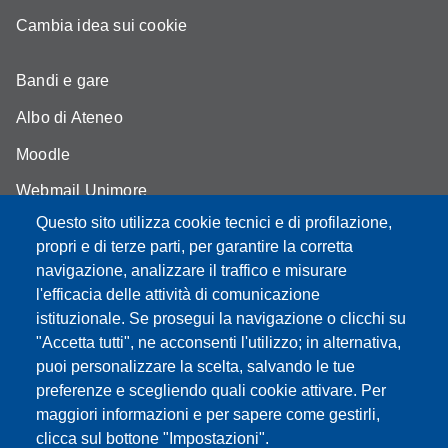
Cambia idea sui cookie
Bandi e gare
Albo di Ateneo
Moodle
Webmail Unimore
Questo sito utilizza cookie tecnici e di profilazione,
Aule Unimore
propri e di terze parti, per garantire la corretta
Dove siamo
navigazione, analizzare il traffico e misurare
l'efficacia delle attività di comunicazione
FAQ
istituzionale. Se prosegui la navigazione o clicchi su
"Accetta tutti", ne acconsenti l'utilizzo; in alternativa,
puoi personalizzare la scelta, salvando le tue
preferenze e scegliendo quali cookie attivare. Per
Partita IVA: 00427620364
maggiori informazioni e per sapere come gestirli,
Dipartimento di Comunicazione ed Economia
clicca sul bottone "Impostazioni".