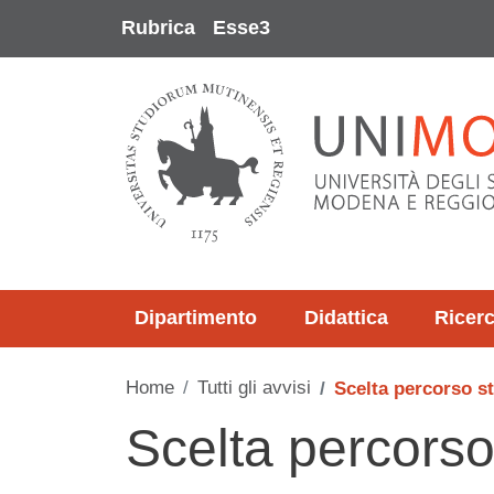
Salta al contenuto principale
Rubrica
Esse3
Dipartimento
Didattica
Ricer
Home
Tutti gli avvisi
Scelta percorso s
Scelta percors