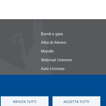
Bandi e gare
Albo di Ateneo
Moodle
Webmail Unimore
Aule Unimore
asparente
Dove siamo
licy
FAQ
okie
RIFIUTA TUTTI
ACCETTA TUTTI