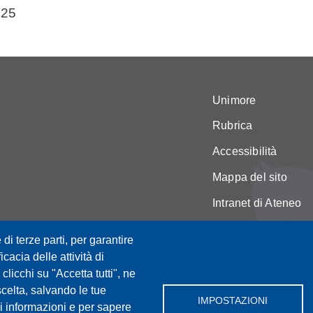
025
Unimore
Rubrica
Accessibilità
Mappa del sito
Intranet di Ateneo
Amministrazione Tr
 di terze parti, per garantire
Privacy e cookie po
icacia delle attività di
licchi su "Accetta tutti", ne
Cambia idea sui co
scelta, salvando le tue
IMPOSTAZIONI
i informazioni e per sapere